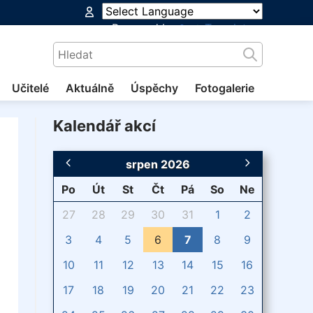
Powered by
Translate
Učitelé
Aktuálně
Úspěchy
Fotogalerie
Kalendář akcí
srpen 2026
Po
Út
St
Čt
Pá
So
Ne
27
28
29
30
31
1
2
3
4
5
6
7
8
9
10
11
12
13
14
15
16
17
18
19
20
21
22
23