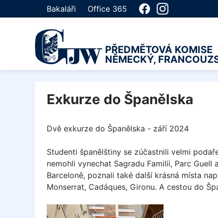
Bakaláři
Office 365
PŘEDMĚTOVÁ KOMISE
NĚMECKÝ, FRANCOUZS
Exkurze do Španělska
Dvě exkurze do Španělska - září 2024
Studenti španělštiny se zúčastnili velmi podař
nemohli vynechat Sagradu Familii, Parc Guell 
Barceloně, poznali také další krásná místa nap
Monserrat, Cadáques, Gironu. A cestou do Špan