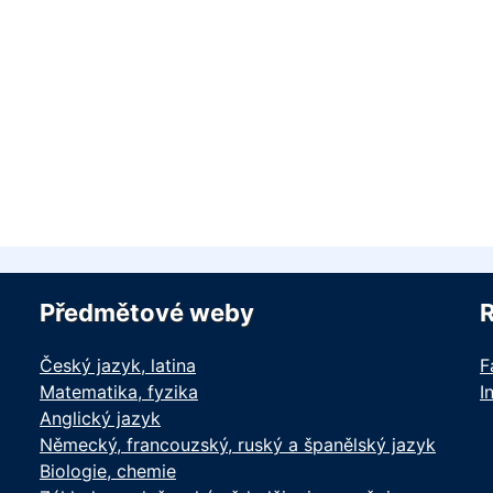
Předmětové weby
Český jazyk, latina
F
Matematika, fyzika
I
Anglický jazyk
Německý, francouzský, ruský a španělský jazyk
Biologie, chemie