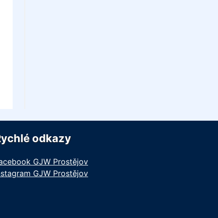
Rychlé odkazy
acebook GJW Prostějov
nstagram GJW Prostějov